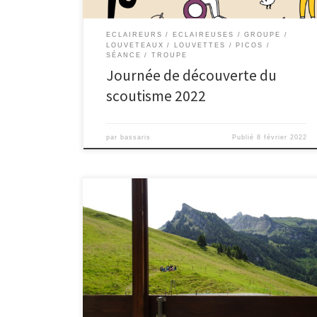
ECLAIREURS
ECLAIREUSES
GROUPE
LOUVETEAUX
LOUVETTES
PICOS
SÉANCE
TROUPE
Journée de découverte du
scoutisme 2022
par
bassaris
Publié
8 février 2022