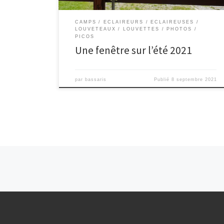
CAMPS
ECLAIREURS
ECLAIREUSES
LOUVETEAUX
LOUVETTES
PHOTOS
PICOS
Une fenêtre sur l’été 2021
par
bassaris
Publié
8 septembre 2021
Navigation dans les articles