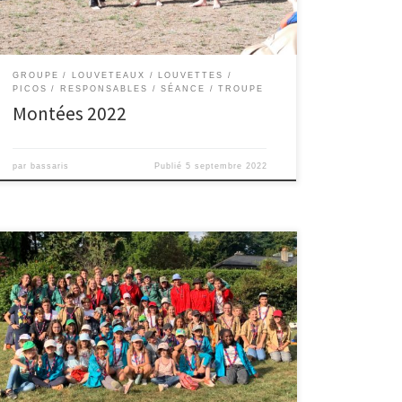
GROUPE
LOUVETEAUX
LOUVETTES
PICOS
RESPONSABLES
SÉANCE
TROUPE
Montées 2022
par
bassaris
Publié
5 septembre 2022