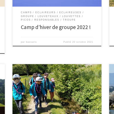
CAMPS
ECLAIREURS
ECLAIREUSES
GROUPE
LOUVETEAUX
LOUVETTES
PICOS
RESPONSABLES
TROUPE
Camp d’hiver de groupe 2022 !
par
bassaris
Publié
20 octobre 2021