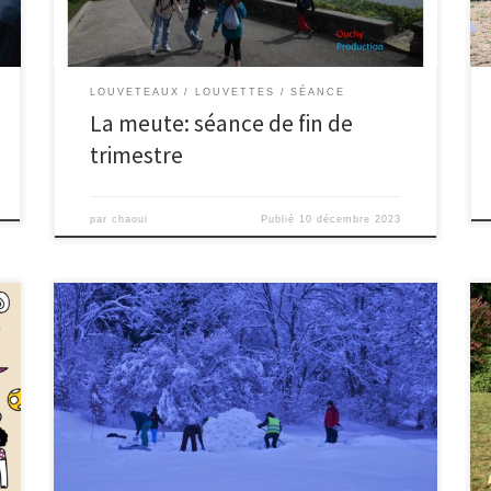
LOUVETEAUX
LOUVETTES
SÉANCE
La meute: séance de fin de
trimestre
par
chaoui
Publié
10 décembre 2023