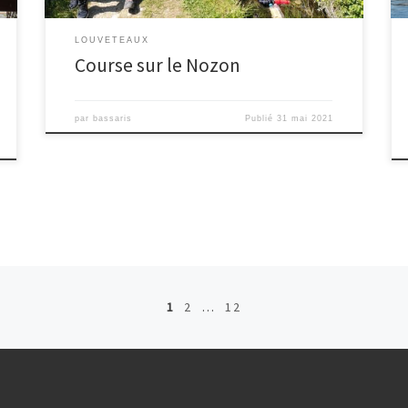
LOUVETEAUX
Course sur le Nozon
par
bassaris
Publié
31 mai 2021
1
2
…
12