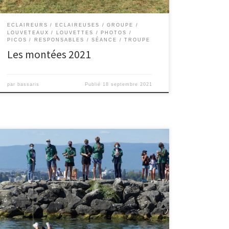
ECLAIREURS
ECLAIREUSES
GROUPE
LOUVETEAUX
LOUVETTES
PHOTOS
PICOS
RESPONSABLES
SÉANCE
TROUPE
Les montées 2021
par
bassaris
Publié
18 septembre 2021