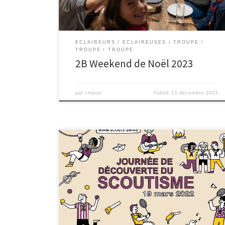
ECLAIREURS
ECLAIREUSES
TROUPE
TROUPE
TROUPE
2B Weekend de Noël 2023
par
chaoui
Publié
13 décembre 2023