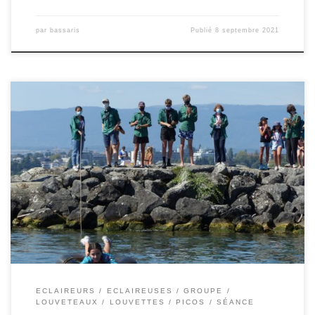
par
bassaris
Publié
8 septembre 2021
ECLAIREURS
ECLAIREUSES
GROUPE
LOUVETEAUX
LOUVETTES
PICOS
SÉANCE