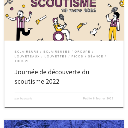
ECLAIREURS
ECLAIREUSES
GROUPE
LOUVETEAUX
LOUVETTES
PICOS
SÉANCE
TROUPE
Journée de découverte du
scoutisme 2022
par
bassaris
Publié
8 février 2022