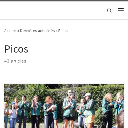
Passer au contenu
Search
Me
Accueil
»
Dernières actualités
»
Picos
Picos
43 articles