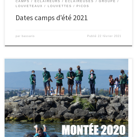
CAMPS
ECLAIREURS
ECLAIREUSES
GROUPE
LOUVETEAUX
LOUVETTES
PICOS
Dates camps d’été 2021
par
bassaris
Publié
22 février 2021