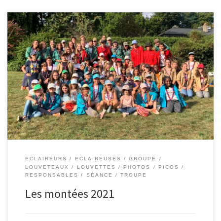
ECLAIREURS
ECLAIREUSES
GROUPE
LOUVETEAUX
LOUVETTES
PHOTOS
PICOS
RESPONSABLES
SÉANCE
TROUPE
Les montées 2021