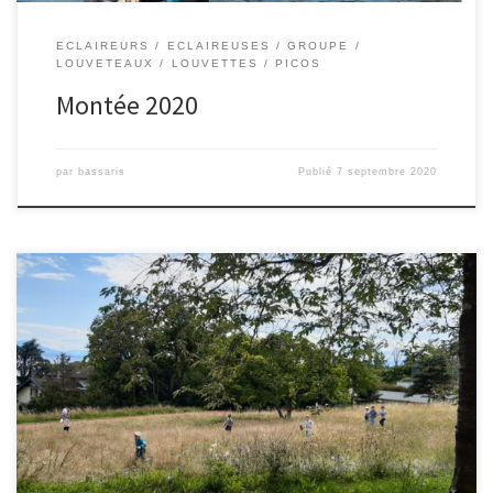
ECLAIREURS
ECLAIREUSES
GROUPE
LOUVETEAUX
LOUVETTES
PICOS
Montée 2020
par
bassaris
Publié
7 septembre 2020