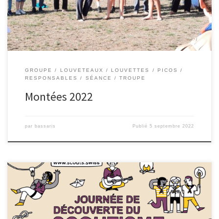
GROUPE
LOUVETEAUX
LOUVETTES
PICOS
RESPONSABLES
SÉANCE
TROUPE
Montées 2022
par
bassaris
Publié
5 septembre 2022