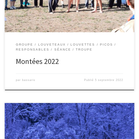
GROUPE
LOUVETEAUX
LOUVETTES
PICOS
RESPONSABLES
SÉANCE
TROUPE
Montées 2022
par
bassaris
Publié
5 septembre 2022