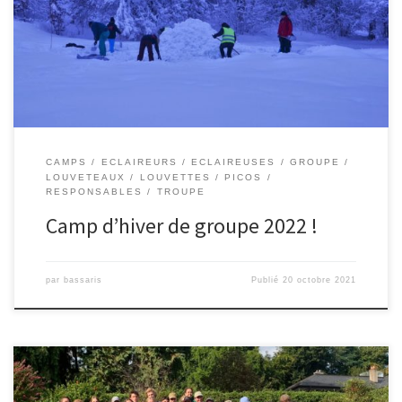
CAMPS
ECLAIREURS
ECLAIREUSES
GROUPE
LOUVETEAUX
LOUVETTES
PICOS
RESPONSABLES
TROUPE
Camp d’hiver de groupe 2022 !
par
bassaris
Publié
20 octobre 2021