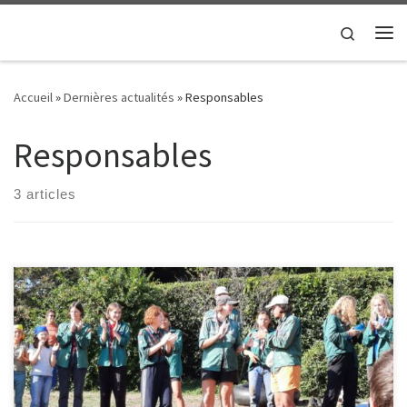
Passer au contenu
Search
Me
Accueil
»
Dernières actualités
»
Responsables
Responsables
3 articles