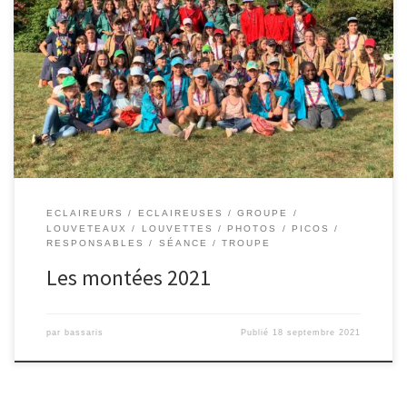
ECLAIREURS
ECLAIREUSES
GROUPE
LOUVETEAUX
LOUVETTES
PHOTOS
PICOS
RESPONSABLES
SÉANCE
TROUPE
Les montées 2021
par
bassaris
Publié
18 septembre 2021