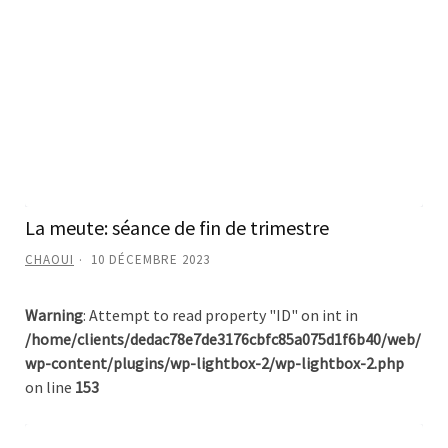
La meute: séance de fin de trimestre
CHAOUI
10 DÉCEMBRE 2023
Warning
: Attempt to read property "ID" on int in
/home/clients/dedac78e7de3176cbfc85a075d1f6b40/web/
wp-content/plugins/wp-lightbox-2/wp-lightbox-2.php
on line
153