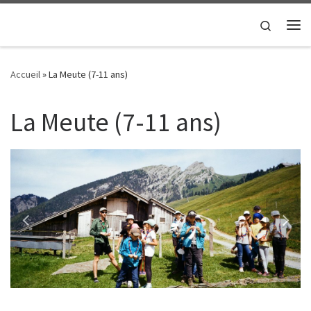
Passer au contenu
Search
Me
Accueil
»
La Meute (7-11 ans)
La Meute (7-11 ans)