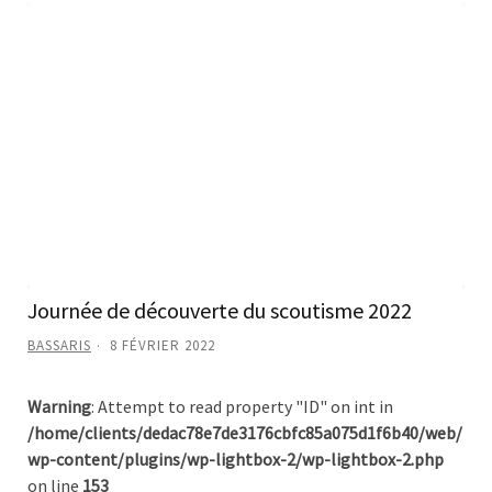
Journée de découverte du scoutisme 2022
BASSARIS
8 FÉVRIER 2022
Warning
: Attempt to read property "ID" on int in
/home/clients/dedac78e7de3176cbfc85a075d1f6b40/web/
wp-content/plugins/wp-lightbox-2/wp-lightbox-2.php
on line
153