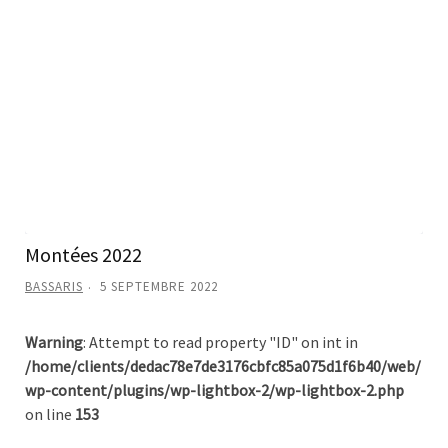
Montées 2022
BASSARIS
5 SEPTEMBRE 2022
Warning
: Attempt to read property "ID" on int in
/home/clients/dedac78e7de3176cbfc85a075d1f6b40/web/
wp-content/plugins/wp-lightbox-2/wp-lightbox-2.php
on line
153