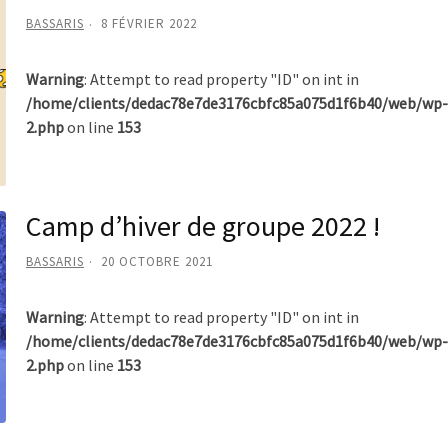
BASSARIS
8 FÉVRIER 2022
Warning
: Attempt to read property "ID" on int in
/home/clients/dedac78e7de3176cbfc85a075d1f6b40/web/wp-
2.php
on line
153
Camp d’hiver de groupe 2022 !
BASSARIS
20 OCTOBRE 2021
Warning
: Attempt to read property "ID" on int in
/home/clients/dedac78e7de3176cbfc85a075d1f6b40/web/wp-
2.php
on line
153