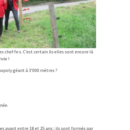
s chef·fe·s. C’est certain ils·elles sont encore là
nvie !
onopoly géant à 3’000 mètres ?
nnée.
s ayant entre 18 et 25 ans ; ils sont formés par