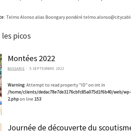
te
: Telmo Alonso alias Boongary pondéré telmo.alonso@citycabl
 les picos
Montées 2022
BASSARIS
5 SEPTEMBRE 2022
Warning
: Attempt to read property "ID" on int in
/home/clients/dedac78e7de3176cbfc85a075d1f6b40/web/wp-
2.php
on line
153
Journée de découverte du scoutism