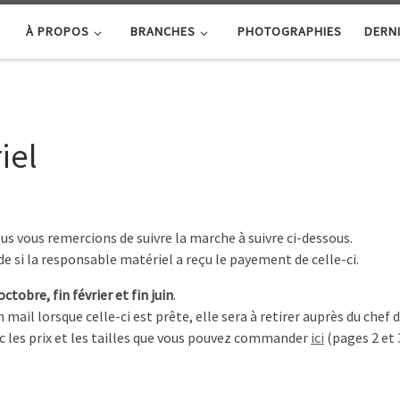
À PROPOS
BRANCHES
PHOTOGRAPHIES
DERNI
iel
us vous remercions de suivre la marche à suivre ci-dessous.
i la responsable matériel a reçu le payement de celle-ci.
octobre, fin février et fin juin
.
il lorsque celle-ci est prête, elle sera à retirer auprès du chef 
ec les prix et les tailles que vous pouvez commander
ici
(pages 2 et 