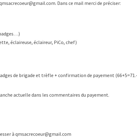
e : qmsacrecoeur@gmail.com. Dans ce mail merci de préciser:
 badges…)
e, éclaireuse, éclaireur, PiCo, chef)
badges de brigade et trèfle + confirmation de payement (66+5=71.
 branche actuelle dans les commentaires du payement.
adresser à qmsacrecoeur@gmail.com