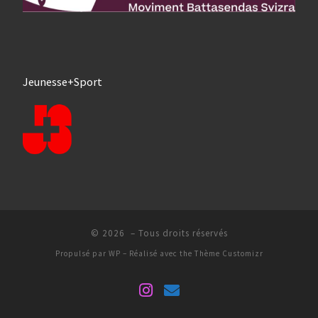
Jeunesse+Sport
© 2026
– Tous droits réservés
Propulsé par
WP
– Réalisé avec the
Thème Customizr