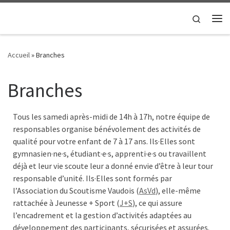
Passer au contenu
Search
Me
Accueil
»
Branches
Branches
Tous les samedi après-midi de 14h à 17h, notre équipe de
responsables organise bénévolement des activités de
qualité pour votre enfant de 7 à 17 ans. Ils·Elles sont
gymnasien·ne·s, étudiant·e·s, apprenti·e·s ou travaillent
déjà et leur vie scoute leur a donné envie d’être à leur tour
responsable d’unité. Ils·Elles sont formés par
l’Association du Scoutisme Vaudois (
AsVd
), elle-même
rattachée à Jeunesse + Sport (
J+S
), ce qui assure
l’encadrement et la gestion d’activités adaptées au
développement des participants, sécurisées et assurées.