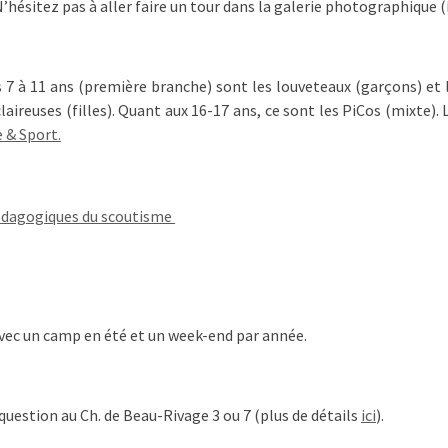
 N’hésitez pas à aller faire un tour dans la galerie photographique (
s 7 à 11 ans (première branche) sont les louveteaux (garçons) et l
claireuses (filles). Quant aux 16-17 ans, ce sont les PiCos (mixte)
 & Sport.
pédagogiques du scoutisme
avec un camp en été et un week-end par année.
 question au Ch. de Beau-Rivage 3 ou 7 (plus de détails
ici
).