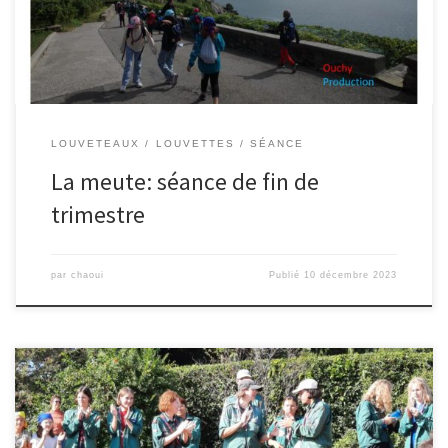
LOUVETEAUX
LOUVETTES
SÉANCE
La meute: séance de fin de
trimestre
par
chaoui
Publié
10 décembre 2023