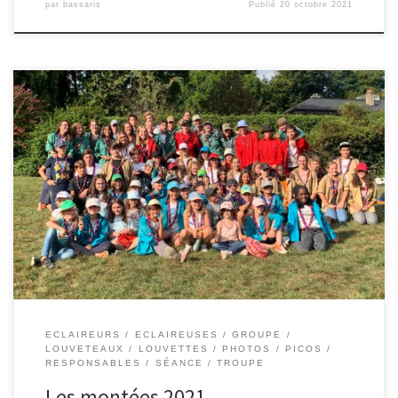
par
bassaris
Publié
20 octobre 2021
ECLAIREURS
ECLAIREUSES
GROUPE
LOUVETEAUX
LOUVETTES
PHOTOS
PICOS
RESPONSABLES
SÉANCE
TROUPE
Les montées 2021