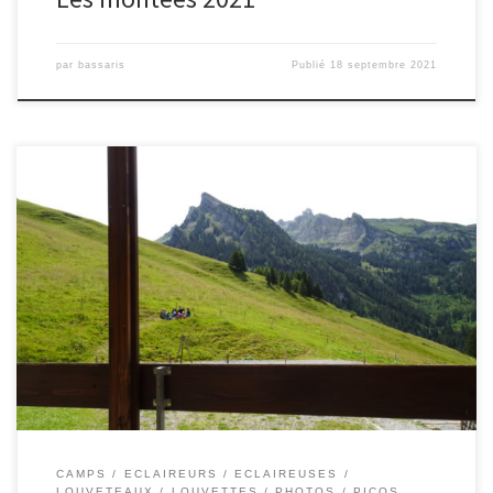
par
bassaris
Publié
18 septembre 2021
CAMPS
ECLAIREURS
ECLAIREUSES
LOUVETEAUX
LOUVETTES
PHOTOS
PICOS