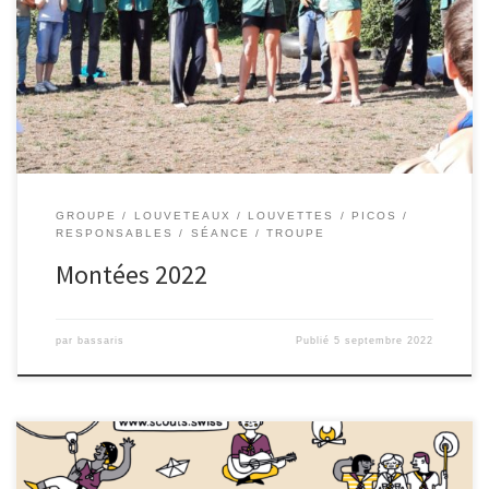
GROUPE
LOUVETEAUX
LOUVETTES
PICOS
RESPONSABLES
SÉANCE
TROUPE
Montées 2022
par
bassaris
Publié
5 septembre 2022