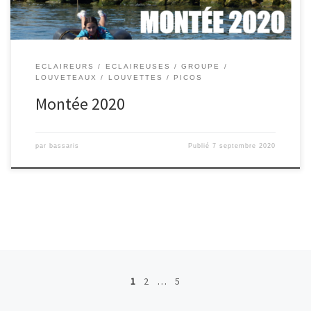
ECLAIREURS
ECLAIREUSES
GROUPE
LOUVETEAUX
LOUVETTES
PICOS
Montée 2020
par
bassaris
Publié
7 septembre 2020
Navigation dans les articles
1
2
…
5
Ar