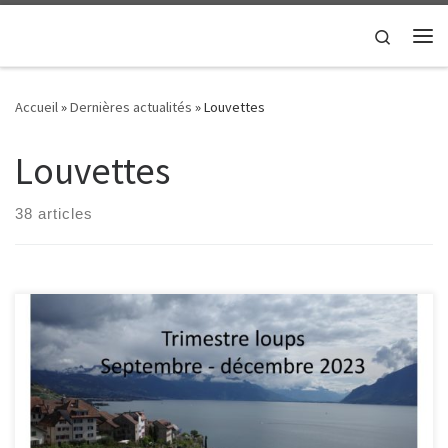
Passer au contenu
Search
Me
Accueil
»
Dernières actualités
»
Louvettes
Louvettes
38 articles