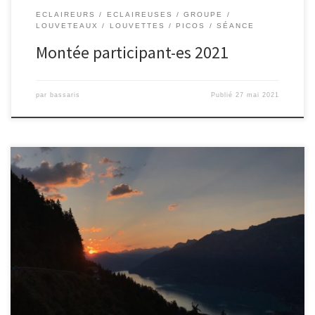
ECLAIREURS
ECLAIREUSES
GROUPE
LOUVETEAUX
LOUVETTES
PICOS
SÉANCE
Montée participant-es 2021
par
bassaris
Publié
27 mai 2021