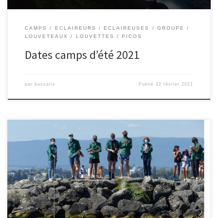
CAMPS
ECLAIREURS
ECLAIREUSES
GROUPE
LOUVETEAUX
LOUVETTES
PICOS
Dates camps d’été 2021
par
bassaris
Publié
22 février 2021