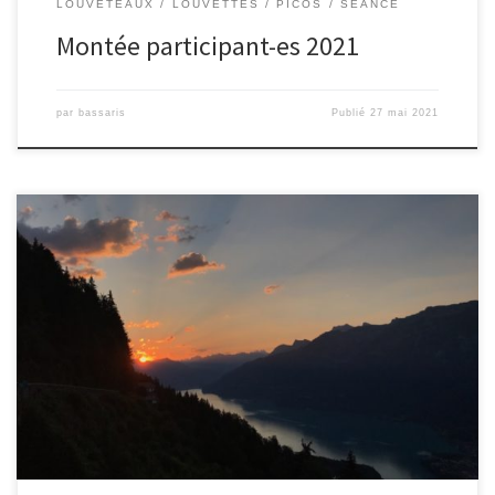
LOUVETEAUX
LOUVETTES
PICOS
SÉANCE
Montée participant-es 2021
par
bassaris
Publié
27 mai 2021