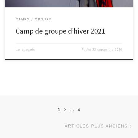
CAMPS
GROUPE
Camp de groupe d’hiver 2021
par
bassaris
Publié
22 septembre 2020
Navigation dans les articles
1
2
…
4
Ar
ARTICLES PLUS ANCIENS