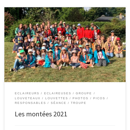
ECLAIREURS
ECLAIREUSES
GROUPE
LOUVETEAUX
LOUVETTES
PHOTOS
PICOS
RESPONSABLES
SÉANCE
TROUPE
Les montées 2021