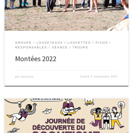
GROUPE
LOUVETEAUX
LOUVETTES
PICOS
RESPONSABLES
SÉANCE
TROUPE
Montées 2022
par
bassaris
Publié
5 septembre 2022