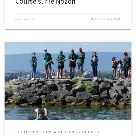
Course sur le Nozon
par
bassaris
Publié
31 mai 2021
ECLAIREURS
ECLAIREUSES
GROUPE