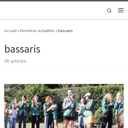
Passer au contenu
Search
Me
Accueil
»
Dernières actualités
»
bassaris
bassaris
30 articles