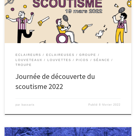
ECLAIREURS
ECLAIREUSES
GROUPE
LOUVETEAUX
LOUVETTES
PICOS
SÉANCE
TROUPE
Journée de découverte du
scoutisme 2022
par
bassaris
Publié
8 février 2022