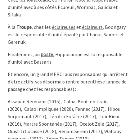
d’unité avec à ses côtés Écureuil, Wombat, Galidia et
Sifaka.
À la
Troupe
, chez les
éclaireuses
et
éclaireurs
, Boongary
est le responsable d’unité épaulé par Chaoui, Saïmiri et
Gerenuk.
Finalement, au
poste
, Hippocampe est la responsable
d’unité avec Bassaris.
Et encore, un grand MERCI aux responsables qui arrêtent
d’être actifs-ves désormais (entre parenthèse : année de
passage chez les responsables) :
Assapan Remuant (2015),
Cabïaï Bout-en-train
(2020),
Calao Impliquée (2020),
Fennec (2017),
Hibou
Surprenant (2017),
Lérotin Folâtre (2017),
Loir Rieur
(2016),
Martre Spontanée (2017),
Ocelot Zélé (2017),
Ouistiti Cocasse (2018), R
enard Serein (2017),
Wallaby
Vigoureux (2017),
Zèbre Tenace (2019).