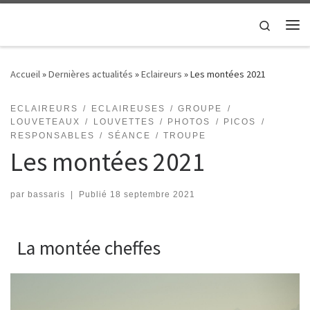
Passer au contenu
Search
Me
Accueil
»
Dernières actualités
»
Eclaireurs
»
Les montées 2021
ECLAIREURS
ECLAIREUSES
GROUPE
LOUVETEAUX
LOUVETTES
PHOTOS
PICOS
RESPONSABLES
SÉANCE
TROUPE
Les montées 2021
par
bassaris
|
Publié
18 septembre 2021
La montée cheffes