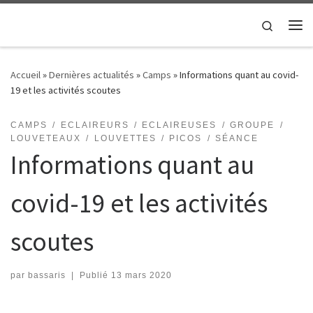
Passer au contenu
Search
Me
Accueil
»
Dernières actualités
»
Camps
»
Informations quant au covid-
19 et les activités scoutes
CAMPS
ECLAIREURS
ECLAIREUSES
GROUPE
LOUVETEAUX
LOUVETTES
PICOS
SÉANCE
Informations quant au
covid-19 et les activités
scoutes
par
bassaris
|
Publié
13 mars 2020