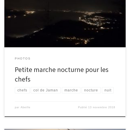
Une petite équipe de chefs s’est adonnée à une marche
improvisée lundi soir au col de Jaman, de quoi profiter du beau
paysage nocturne et de beaux moments.
PHOTOS
Petite marche nocturne pour les
chefs
chefs
col de Jaman
marche
nocture
nuit
par
Abeille
Publié
13 novembre 2018