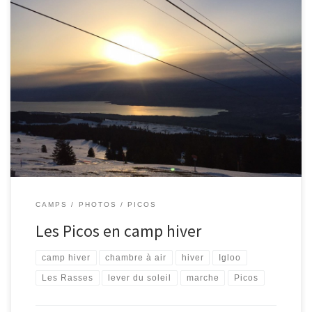
Samedi matin, les Picos sont partis aux Rasses pour leur
traditionnel camp d’hiver. Entre les averses de pluie, celles de
neige et les rayons de soleil, les Picos profitent des alentours de la
cabane pour faire des descentes de chambres à air, apprendre à
construire des igloos, faire une marche […]
CAMPS
PHOTOS
PICOS
Les Picos en camp hiver
camp hiver
chambre à air
hiver
Igloo
Les Rasses
lever du soleil
marche
Picos