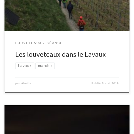
battus nous avons profitez une dernière fois de […]
LOUVETEAUX
SÉANCE
Les louveteaux dans le Lavaux
Lavaux
marche
par
Abeille
Publié
8 mai 2019