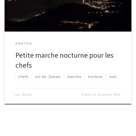
PHOTOS
Petite marche nocturne pour les
chefs
chefs
col de Jaman
marche
nocture
nuit
par
Abeille
Publié
13 novembre 2018