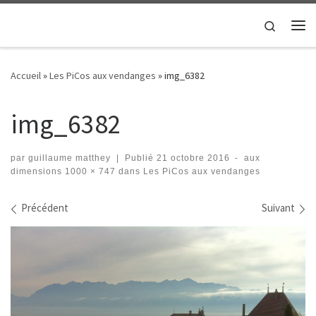
Passer au contenu
Search
Me
Accueil
»
Les PiCos aux vendanges
»
img_6382
img_6382
par
guillaume matthey
|
Publié
21 octobre 2016
-
aux
dimensions
1000 × 747
dans
Les PiCos aux vendanges
Navigation des images
Précédent
Suivant