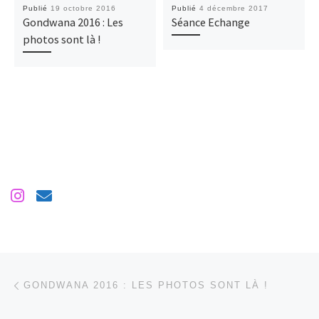
Publié
19 octobre 2016
Publié
4 décembre 2017
Gondwana 2016 : Les
Séance Echange
photos sont là !
Parcourir les articles
Article précédent
GONDWANA 2016 : LES PHOTOS SONT LÀ !