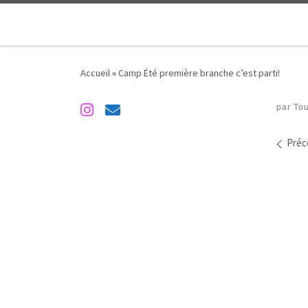
Passer au contenu
Accueil
»
Camp Été première branche c’est parti!
par
To
Nav
Préc