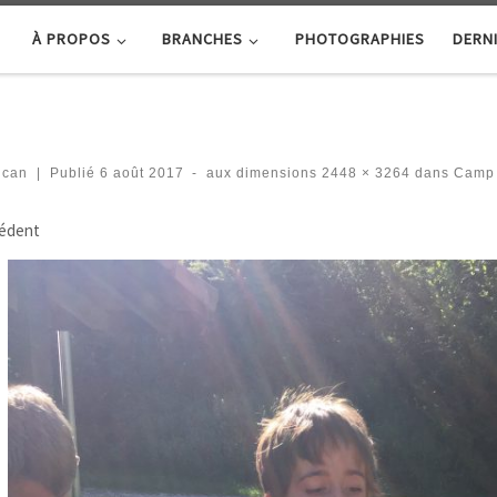
À PROPOS
BRANCHES
PHOTOGRAPHIES
DERNI
ucan
|
Publié
6 août 2017
-
aux dimensions
2448 × 3264
dans
Camp É
igation des images
édent