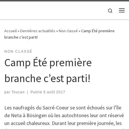
Passer au contenu
Search
Me
Accueil
»
Dernières actualités
»
Non classé
»
Camp Été première
branche c’est parti!
NON CLASSÉ
Camp Été première
branche c’est parti!
par
Toucan
|
Publié
6 août 2017
Les naufragés du Sacré-Coeur se sont échoués sur l’île
de Neta à Bösingen où les autochtones leur ont réservé
un accueil chaleureux. Durant leur première journée, les