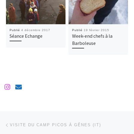
Publié
4 décembre 2017
Publié
19 février 2015
Séance Echange
Week-end chefs à la
Barboleuse
Parcourir les articles
Article précédent
VISITE DU CAMP PICOS À GÊNES (IT)