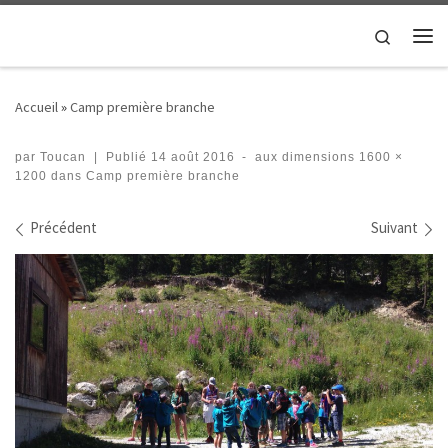
Passer au contenu
Search
Me
Accueil
»
Camp première branche
par
Toucan
|
Publié
14 août 2016
-
aux dimensions
1600 ×
1200
dans
Camp première branche
Navigation des images
Précédent
Suivant